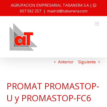
Saltar
AGRUPACION EMPRESARIAL TABANERA S.A |
al
607 562 257
|
madrid@tabanera.com
contenido
Anterior
Siguiente
PROMAT PROMASTOP-
U y PROMASTOP-FC6